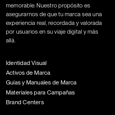
memorable. Nuestro propósito es
asegurarnos de que tu marca sea una
experiencia real, recordada y valorada
He leído y estoy de acuerdo con
la política de
privacidad de Plastic
.
por usuarios en su viaje digital y más
Regístrate
allá.
Estoy de acuerdo en recibir comunicaciones
de Plastic Design. Confirmo que he leído y
acepto la
Política de privacidad
.
Identidad Visual
Puedes darte de baja en cualquier momento. Ver
Activos de Marca
nuestra
Política de privacidad
.
Guías y Manuales de Marca
Enviar
Este sitio está protegido por reCAPTCHA y bajo la
Política de privacidad
y
Términos del servicio de
Materiales para Campañas
Google.
Brand Centers
Este sitio está protegido por reCAPTCHA y bajo la
Política de privacidad
y
Términos del servicio de