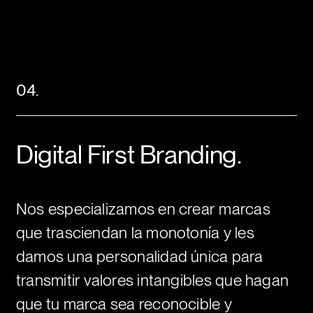
Somos todo oídos.
04.
Nombre
Mantente al día de
Digital First Branding.
nuestros stories e
Email
insights. Únete a nuestra
Nos especializamos en crear marcas
newsletter.
que trasciendan la monotonía y les
Empresa
damos una personalidad única para
transmitir valores intangibles que hagan
¿Quieres hablar? ¡Escríbenos!
que tu marca sea reconocible y