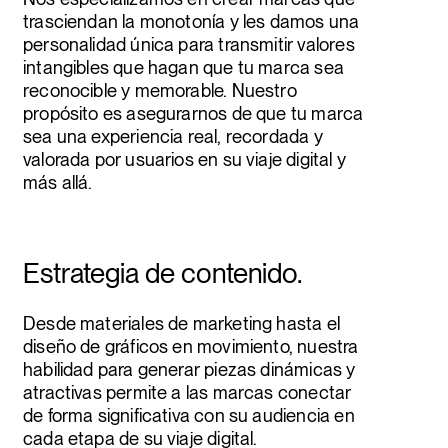
privacidad de Plastic
.
trasciendan la monotonía y les damos una
Regístrate
personalidad única para transmitir valores
Estoy de acuerdo en recibir comunicaciones
intangibles que hagan que tu marca sea
de Plastic Design. Confirmo que he leído y
reconocible y memorable. Nuestro
acepto la
Política de privacidad
.
propósito es asegurarnos de que tu marca
sea una experiencia real, recordada y
valorada por usuarios en su viaje digital y
Puedes darte de baja en cualquier momento. Ver
más allá.
nuestra
Política de privacidad
.
Enviar
Este sitio está protegido por reCAPTCHA y bajo la
Política de privacidad
y
Términos del servicio de
Google.
Estrategia de contenido.
Este sitio está protegido por reCAPTCHA y bajo la
Desde materiales de marketing hasta el
Política de privacidad
y
Términos del servicio de
diseño de gráficos en movimiento, nuestra
Google.
habilidad para generar piezas dinámicas y
atractivas permite a las marcas conectar
de forma significativa con su audiencia en
cada etapa de su viaje digital.