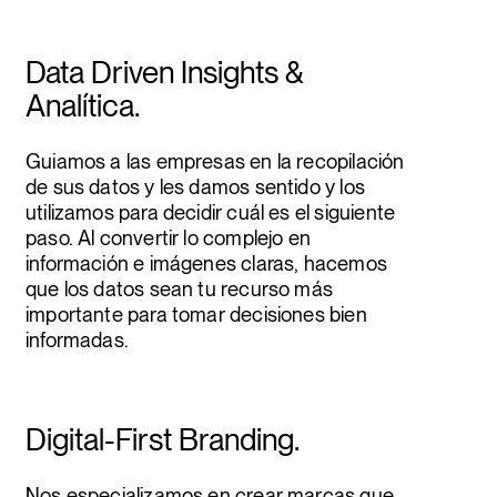
Nombre
Data Driven Insights &
Analítica.
Mantente al día de
nuestros stories e
Email
Guiamos a las empresas en la recopilación
de sus datos y les damos sentido y los
insights. Únete a nuestra
utilizamos para decidir cuál es el siguiente
paso. Al convertir lo complejo en
newsletter.
Empresa
información e imágenes claras, hacemos
que los datos sean tu recurso más
importante para tomar decisiones bien
informadas.
¿Quieres hablar? ¡Escríbenos!
Digital-First Branding.
He leído y estoy de acuerdo con
la política de
Nos especializamos en crear marcas que